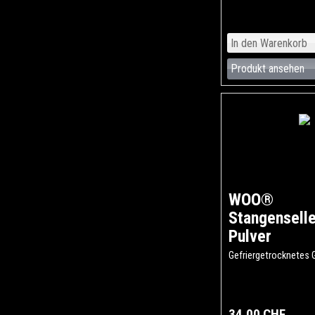
Produkt ansehen
WOO®
Stangenselle
Pulver
Gefriergetrocknetes
34,00 CHF