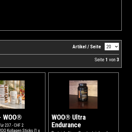
Artikel / Seite
Seite
1
von
3
 - WOO®
WOO® Ultra
Endurance
für 237.- CHF 2
OO Kollagen Sticks (1 x