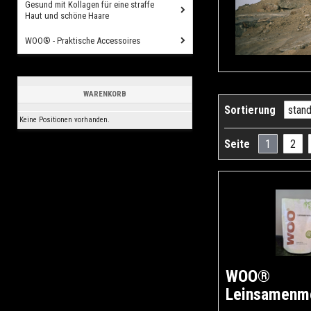
Gesund mit Kollagen für eine straffe
Haut und schöne Haare
WOO® - Praktische Accessoires
WARENKORB
Sortierung
Keine Positionen vorhanden.
Seite
1
2
WOO®
Leinsamenm