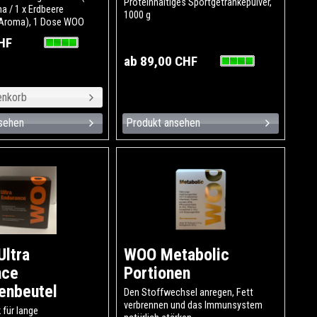
Proteinhaltiges Sportgetränkepulver,
a / 1 x Erdbeere
1000 g
 Aroma), 1 Dose WOO
ur Aroma und gratis wird
HF
OO Beauty Caps
ab 89,00 CHF
sehen
Produkt ansehen
ltra
WOO Metabolic
nce
Portionen
enbeutel
Den Stoffwechsel anregen, Fett
verbrennen und das Immunsystem
 für lange