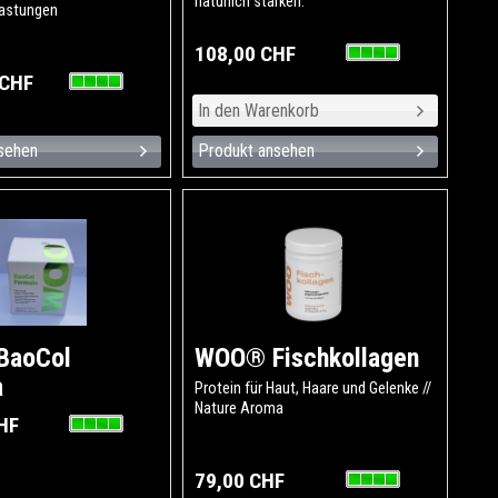
natürlich stärken.
astungen
108,00 CHF
 CHF
sehen
Produkt ansehen
BaoCol
WOO® Fischkollagen
a
Protein für Haut, Haare und Gelenke //
Nature Aroma
HF
79,00 CHF