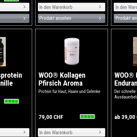
Produkt ansehen
Produkt an
protein
WOO® Kollagen
WOO® 
nille
Pfirsich Aroma
Endura
Protein für Haut, Haare und Gelenke
Der schnelle 
Ausdauerbel
79,00 CHF
ab 39,00