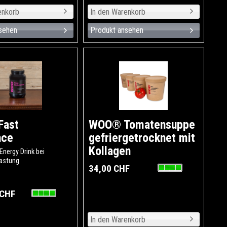
sehen
Produkt ansehen
Fast
WOO® Tomatensuppe
nce
gefriergetrocknet mit
Kollagen
Energy Drink bei
astung
34,00 CHF
 CHF