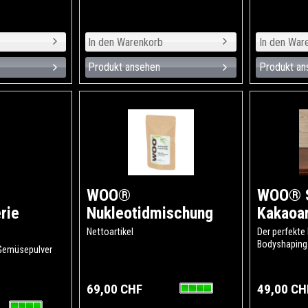
Produkt ansehen
Produkt an
WOO®
WOO® 
rie
Nukleotidmischung
Kakaoa
Nettoartikel
Der perfekte
Bodyshaping
 Gemüsepulver
69,00 CHF
49,00 CH