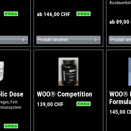
Ausdauerbel
ab 146,00 CHF
ab 89,00
Produkt ansehen
Produkt an
lic Dose
WOO® Competition
WOO® 
Formul
egen, Fett
139,00 CHF
 Immunsystem
145,00 C