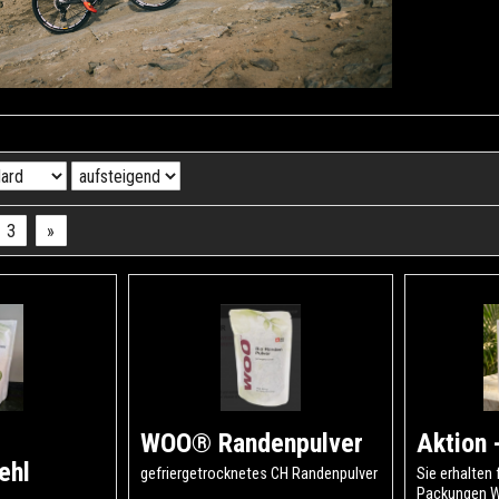
3
»
WOO® Randenpulver
Aktion
ehl
gefriergetrocknetes CH Randenpulver
Sie erhalten 
Packungen W