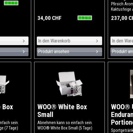
Pfirsich Arom
Kaktusfeige
Kollagen Nat
34,00 CHF
237,00 C
eine Dose W
mitgeliefert
Produkt ansehen
Produkt an
 Box
WOO® White Box
WOO® U
Small
Endura
Portion
nfach sein.
Abnehmen kann so einfach sein.
e (7 Tage)
WOO® White Box Small (5 Tage)
Sportgetränk